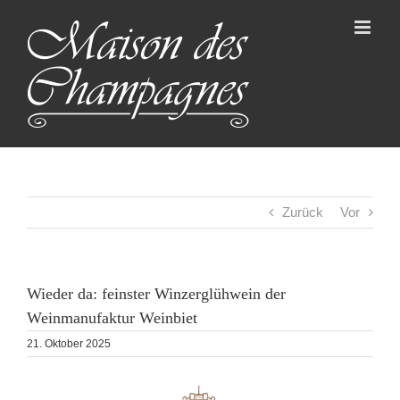
Skip
to
content
Zurück
Vor
Wieder da: feinster Winzerglühwein der
Weinmanufaktur Weinbiet
21. Oktober 2025