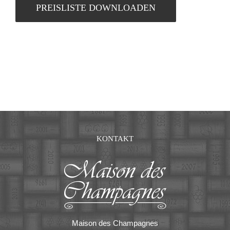
be
PREISLISTE DOWNLOADEN
left
blank
KONTAKT
Maison des Champagnes