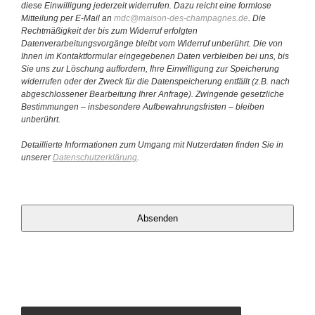
diese Einwilligung jederzeit widerrufen. Dazu reicht eine formlose
Mitteilung per E-Mail an
mdc@maison-des-champagnes.de
. Die
Rechtmäßigkeit der bis zum Widerruf erfolgten
Datenverarbeitungsvorgänge bleibt vom Widerruf unberührt. Die von
Ihnen im Kontaktformular eingegebenen Daten verbleiben bei uns, bis
Sie uns zur Löschung auffordern, Ihre Einwilligung zur Speicherung
widerrufen oder der Zweck für die Datenspeicherung entfällt (z.B. nach
abgeschlossener Bearbeitung Ihrer Anfrage). Zwingende gesetzliche
Bestimmungen – insbesondere Aufbewahrungsfristen – bleiben
unberührt.
Detaillierte Informationen zum Umgang mit Nutzerdaten finden Sie in
unserer
Datenschutzerklärung
.
Absenden
This
field
should